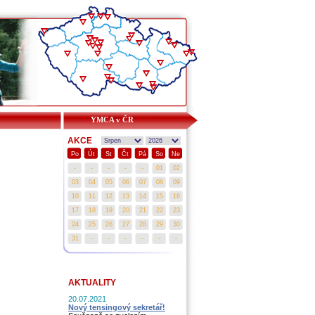
YMCA v ČR
AKCE
Po
Út
St
Čt
Pá
So
Ne
AKTUALITY
20.07.2021
Nový tensingový sekretář!