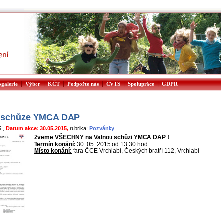
|
|
|
|
|
|
ogalerie
Výbor
KČT
Podpořte nás
ČVTS
Spolupráce
GDPR
 schůze YMCA DAP
15
,
Datum akce: 30.05.2015,
rubrika:
Pozvánky
Zveme VŠECHNY na Valnou schůzi YMCA DAP !
Termín konání:
30. 05. 2015 od 13:30 hod.
Místo konání:
fara ČCE Vrchlabí, Českých bratří 112, Vrchlabí