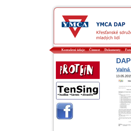
|
|
|
Kontaktní údaje
Činnost
Dokumenty
Fot
DAP
Valná
13.05.20