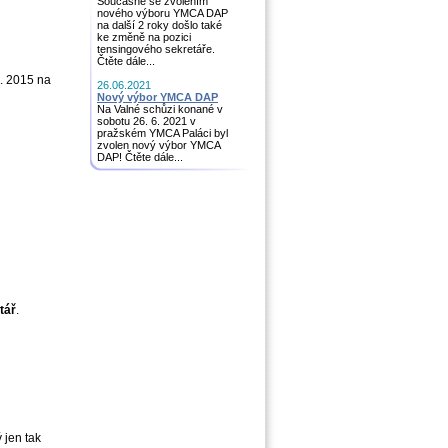
Současně se zvolením
nového výboru YMCA DAP
na další 2 roky došlo také
ke změně na pozici
tensingového sekretáře.
Čtěte dále...
7. 2015 na
26.06.2021
Nový výbor YMCA DAP
Na Valné schůzi konané v
sobotu 26. 6. 2021 v
pražském YMCA Paláci byl
zvolen nový výbor YMCA
DAP! Čtěte dále...
tář
.
 jen tak