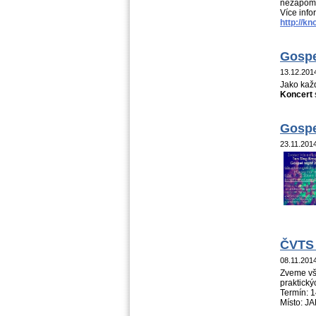
nezapom
Více inf
http://k
Gospe
13.12.20
Jako každ
Koncert
Gospe
23.11.201
ČVTS 
08.11.201
Zveme vš
praktický
Termín: 1
Místo: J