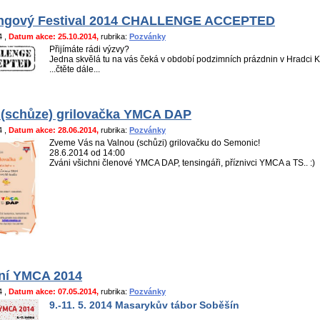
ngový Festival 2014 CHALLENGE ACCEPTED
14
,
Datum akce: 25.10.2014,
rubrika:
Pozvánky
Přijímáte rádi výzvy?
Jedna skvělá tu na vás čeká v období podzimních prázdnin v Hradci Kr
...čtěte dále...
 (schůze) grilovačka YMCA DAP
14
,
Datum akce: 28.06.2014,
rubrika:
Pozvánky
Zveme Vás na Valnou (schůzi) grilovačku do Semonic!
28.6.2014 od 14:00
Zváni všichni členové YMCA DAP, tensingáři, příznivci YMCA a TS.. :)
ní YMCA 2014
14
,
Datum akce: 07.05.2014,
rubrika:
Pozvánky
9.-11. 5. 2014 Masarykův tábor Soběšín