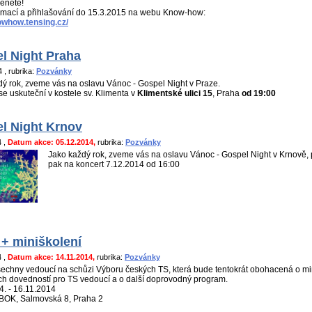
enete!
ormací a přihlašování do 15.3.2015 na webu Know-how:
nowhow.tensing.cz/
l Night Praha
14
, rubrika:
Pozvánky
ý rok, zveme vás na oslavu Vánoc - Gospel Night v Praze.
se uskuteční v kostele sv. Klimenta v
Klimentské ulici 15
, Praha
od 19:00
l Night Krnov
4
,
Datum akce: 05.12.2014,
rubrika:
Pozvánky
Jako každý rok, zveme vás na oslavu Vánoc - Gospel Night v Krnově,
pak na koncert 7.12.2014 od 16:00
+ miniškolení
4
,
Datum akce: 14.11.2014,
rubrika:
Pozvánky
echny vedoucí na schůzi Výboru českých TS, která bude tentokrát obohacená o mi
ch dovedností pro TS vedoucí a o další doprovodný program.
4. - 16.11.2014
ABOK, Salmovská 8, Praha 2