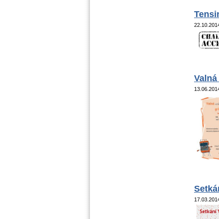
Tensi
22.10.20
Valná
13.06.20
Setká
17.03.20