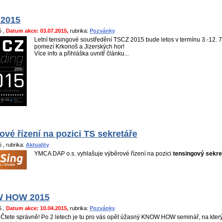
 2015
15
,
Datum akce: 03.07.2015,
rubrika:
Pozvánky
Letní tensingové soustředění TSCZ 2015 bude letos v termínu 3.-12. 
pomezí Krkonoš a Jizerských hor!
Více info a přihláška uvnitř článku...
ové řízení na pozici TS sekretáře
15
, rubrika:
Aktuality
YMCA DAP o.s. vyhlašuje výběrové řízení na pozici
tensingový sekre
 HOW 2015
15
,
Datum akce: 10.04.2015,
rubrika:
Pozvánky
Čtete správně! Po 2 letech je tu pro vás opět úžasný KNOW HOW seminář, na který