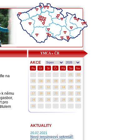
YMCA v ČR
AKCE
Po
Út
St
Čt
Pá
So
Ne
ďte na
co k němu
egasbor,
t pro
titulem
AKTUALITY
20.07.2021
Nový tensingový sekretář!