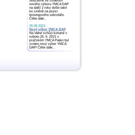
Současně se zvolením
nového výboru YMCA DAP
na další 2 roky došlo také
ke změně na pozici
tensingového sekretáře.
Čtěte dále...
26.06.2021
Nový výbor YMCA DAP
Na Valné schůzi konané v
sobotu 26. 6. 2021 v
pražském YMCA Paláci byl
zvolen nový výbor YMCA
DAP! Čtěte dále...