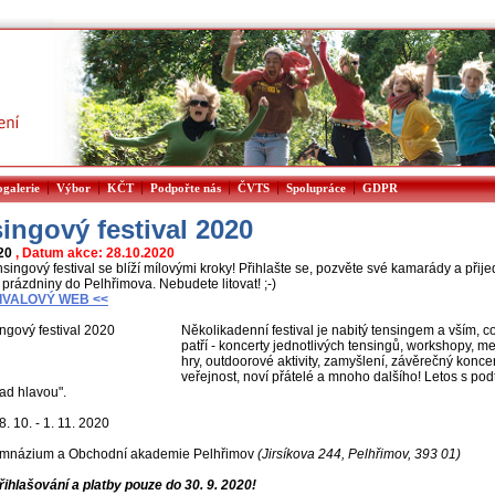
|
|
|
|
|
|
ogalerie
Výbor
KČT
Podpořte nás
ČVTS
Spolupráce
GDPR
ingový festival 2020
020
, Datum akce: 28.10.2020
singový festival se blíží mílovými kroky! Přihlašte se, pozvěte své kamarády a přije
prázdniny do Pelhřimova. Nebudete litovat! ;-)
TIVALOVÝ WEB <<
Několikadenní festival je nabitý tensingem a vším, 
patří - koncerty jednotlivých tensingů, workshopy, m
hry, outdoorové aktivity, zamyšlení, závěrečný koncer
veřejnost, noví přátelé a mnoho dalšího! Letos s pod
ad hlavou".
. 10. - 1. 11. 2020
mnázium a Obchodní akademie Pelhřimov
(Jirsíkova 244, Pelhřimov, 393 01)
řihlašování a platby pouze do 30. 9. 2020!