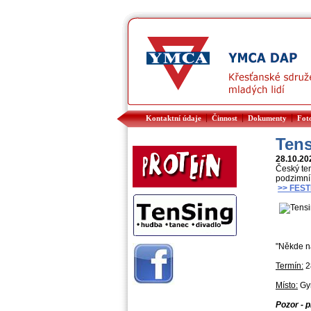
|
|
|
Kontaktní údaje
Činnost
Dokumenty
Fot
Tens
28.10.2
Český ten
podzimní 
>> FES
"Někde n
Termín:
28
Místo:
Gy
Pozor - p