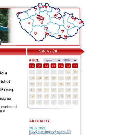
YMCA v ČR
AKCE
Po
Út
St
Čt
Pá
So
Ne
áci a
z toho?
íž Osla).
ůraz na
é osobnosti
a v
AKTUALITY
20.07.2021
Nový tensingový sekretář!