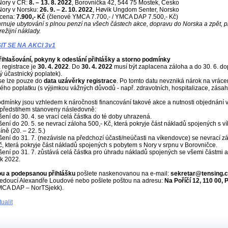
Nory v ČR:
8. – 13. 8. 2022
, Borovnička 42, 544 75 Mostek, Česko
Nory v Norsku:
26. 9. – 2. 10. 2022
, Høvik Ungdom Senter, Norsko
 cena:
7.900,- Kč
(členové YMCA 7.700,- / YMCA DAP 7.500,- Kč)
rnuje ubytování s plnou penzí na všech částech akce, dopravu do Norska a zpět, 
režijní náklady.
IT SE NA AKCI 3v1
řihlašování, pokyny k odeslání přihlášky a storno podmínky
 registrace je
30. 4. 2022
. Do
30. 4. 2022
musí být zaplacena záloha a do 30. 6. do
lý účastnický poplatek).
 se lze pouze do
data uzávěrky registrace
. Po tomto datu nevzniká nárok na vráce
ého poplatku (s výjimkou vážných důvodů - např. zdravotních, hospitalizace, zásah
dmínky jsou vzhledem k náročnosti financování takové akce a nutnosti objednání 
 předstihem stanoveny následovně:
šení do 30. 4. se vrací celá částka do té doby uhrazená.
šení do 20. 5. se nevrací záloha 500,- Kč, která pokryje část nákladů spojených s 
ně (20. – 22. 5.)
šení do 31. 7. (nezávisle na předchozí účasti/neúčasti na víkendovce) se nevrací z
č, která pokryje část nákladů spojených s pobytem s Nory v srpnu v Borovničce.
šení po 31. 7. zůstává celá částka pro úhradu nákladů spojených se všemi částmi 
k 2022.
u a podepsanou přihlášku
pošlete naskenovanou na e-mail:
sekretar@tensing.c
edoucí Alexandře Loudové nebo pošlete poštou na adresu:
Na Poříčí 12, 110 00, 
CA DAP – NorTSjekk).
ualit