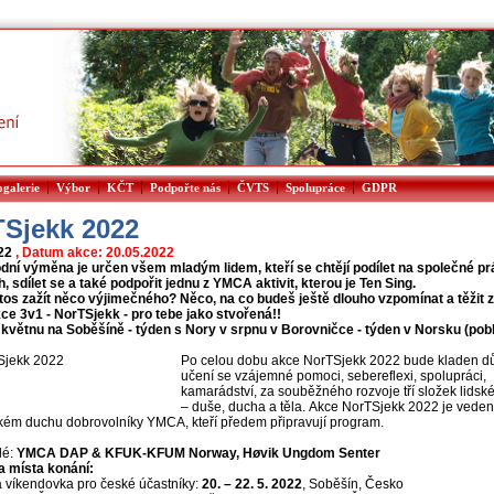
|
|
|
|
|
|
ogalerie
Výbor
KČT
Podpořte nás
ČVTS
Spolupráce
GDPR
Sjekk 2022
022
, Datum akce: 20.05.2022
dní výměna je určen všem mladým lidem, kteří se chtějí podílet na společné pr
h, sdílet se a také podpořit jednu z YMCA aktivit, kterou je Ten Sing.
tos zažít něco výjimečného? Něco, na co budeš ještě dlouho vzpomínat a těžit 
ce 3v1 - NorTSjekk - pro tebe jako stvořená!!
 květnu na Soběšíně - týden s Nory v srpnu v Borovničce - týden v Norsku (pobl
Po celou dobu akce NorTSjekk 2022 bude kladen d
učení se vzájemné pomoci, sebereflexi, spolupráci,
kamarádství, za souběžného rozvoje tří složek lidsk
– duše, ducha a těla. Akce NorTSjekk 2022 je veden
kém duchu dobrovolníky YMCA, kteří předem připravují program.
lé:
YMCA DAP & KFUK-KFUM Norway, Høvik Ungdom Senter
a místa konání:
á víkendovka pro české účastníky:
20. – 22. 5. 2022
, Soběšín, Česko