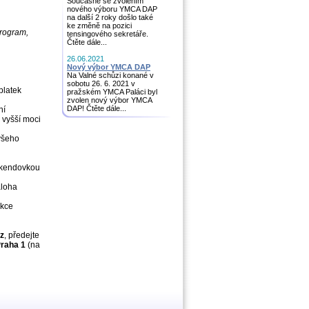
Současně se zvolením
nového výboru YMCA DAP
na další 2 roky došlo také
ke změně na pozici
program,
tensingového sekretáře.
Čtěte dále...
26.06.2021
Nový výbor YMCA DAP
Na Valné schůzi konané v
sobotu 26. 6. 2021 v
platek
pražském YMCA Paláci byl
zvolen nový výbor YMCA
DAP! Čtěte dále...
ní
 vyšší moci
všeho
víkendovkou
áloha
akce
z
, předejte
Praha 1
(na