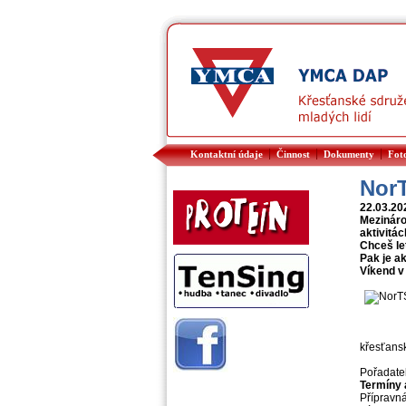
|
|
|
Kontaktní údaje
Činnost
Dokumenty
Fot
NorT
22.03.2
Mezináro
aktivitác
Chceš le
Pak je ak
Víkend v
křesťans
Pořadate
Termíny 
Přípravn