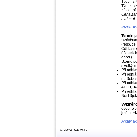
Týden s 
Týden s 
Základní
Cena zah
materiál, 
PŘIHLÁS
Termín p
Uzávěrka
(resp. ce
Odhlásit
účastnick
apod.).
Storno po
s velkým
Při odhlá
Při odhlá
na Soběší
Při odhlá
4.000,- K
Při odhlá
NorTSjek
Vyplněno
osobně v
jméno YM
Archiv akt
© YMCA DAP 2012