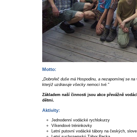
Motto:
„Dobrořeč duše má Hospodinu, a nezapomínej se na v
kterýž uzdravuje všecky nemoci tvé."
Základem naší činnosti jsou akce převážně vodáck
dětmi.
Aktivity:
Jednodenní vodácké rychlokurzy
Víkendové tréninkovky
Letní putovní vodácké tábory na českých, slov
Letní suchozemský Tábor Pecka