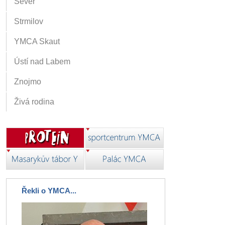
Sever
Strmilov
YMCA Skaut
Ústí nad Labem
Znojmo
Živá rodina
Řekli o YMCA...