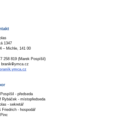
takt
olas
ká 1347
4 – Michle, 141 00
777 258 819 (Marek Pospíšil)
 branik
ymca.cz
/branik.ymca.cz
bor
Pospíšil - předseda
f Rybáček - místopředseda
olas - sekretář
 Friedrich - hospodář
 Pinc