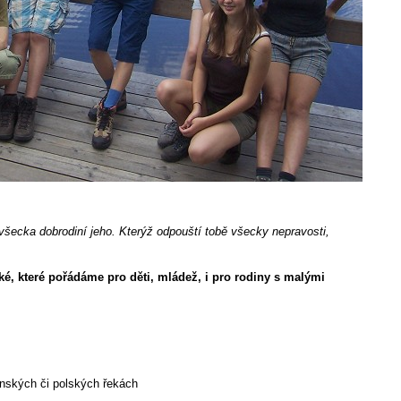
šecka dobrodiní jeho. Kterýž odpouští tobě všecky nepravosti,
é, které pořádáme pro děti, mládež, i pro rodiny s malými
enských či polských řekách