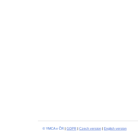
© YMCA v ČR
|
GDPR
|
Czech version
|
English version