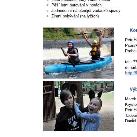
Pěší letní putování v horách
Jednodenní náročnější vodácké sjezdy
Zimní pobývání (na lyžích)
Kon
Petr H
Psárs
Praha 
tel.: 
e-mail:
http:/
Vý
Marek 
Kryšto
Petr H
Tadeáš
Daniel