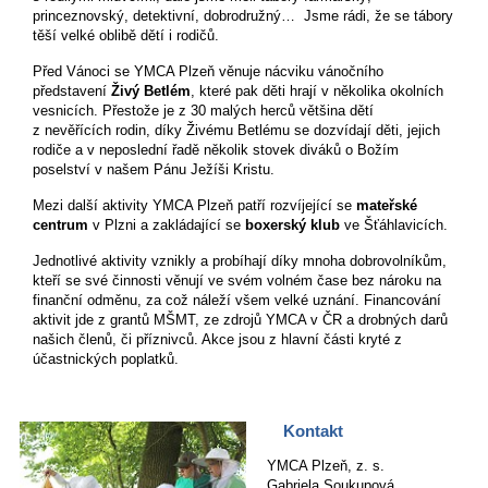
princeznovský, detektivní, dobrodružný… Jsme rádi, že se tábory
těší velké oblibě dětí i rodičů.
Před Vánoci se YMCA Plzeň věnuje nácviku vánočního
představení
Živý Betlém
, které pak děti hrají v několika okolních
vesnicích. Přestože je z 30 malých herců většina dětí
z nevěřících rodin, díky Živému Betlému se dozvídají děti, jejich
rodiče a v neposlední řadě několik stovek diváků o Božím
poselství v našem Pánu Ježíši Kristu.
Mezi další aktivity YMCA Plzeň patří rozvíjející se
mateřské
centrum
v Plzni a zakládající se
boxerský klub
ve Šťáhlavicích.
Jednotlivé aktivity vznikly a probíhají díky mnoha dobrovolníkům,
kteří se své činnosti věnují ve svém volném čase bez nároku na
finanční odměnu, za což náleží všem velké uznání. Financování
aktivit jde z grantů MŠMT, ze zdrojů YMCA v ČR a drobných darů
našich členů, či příznivců. Akce jsou z hlavní části kryté z
účastnických poplatků.
Kontakt
YMCA Plzeň, z. s.
Gabriela Soukupová