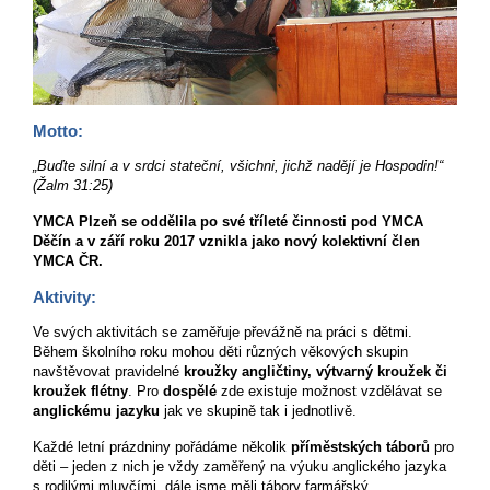
Motto:
„Buďte silní a v srdci stateční, všichni, jichž nadějí je Hospodin!“
(Žalm 31:25)
YMCA Plzeň se oddělila po své tříleté činnosti pod YMCA
Děčín a v září roku 2017 vznikla jako nový kolektivní člen
YMCA ČR.
Aktivity:
Ve svých aktivitách se zaměřuje převážně na práci s dětmi.
Během školního roku mohou děti různých věkových skupin
navštěvovat pravidelné
kroužky angličtiny, výtvarný kroužek či
kroužek flétny
. Pro
dospělé
zde existuje možnost vzdělávat se
anglickému jazyku
jak ve skupině tak i jednotlivě.
Každé letní prázdniny pořádáme několik
příměstských táborů
pro
děti – jeden z nich je vždy zaměřený na výuku anglického jazyka
s rodilými mluvčími, dále jsme měli tábory farmářský,