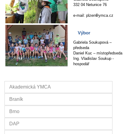
332 04
Netunice 76
e-mail: plzen
ymca.cz
Výbor
Gabriela Soukupová –
předseda
Daniel Kuc – místopředseda
Ing. Vladislav Soukup -
hospodář
Akademická YMCA
Braník
Brno
DAP