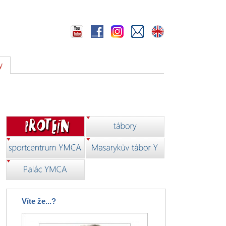
y
Víte že...?