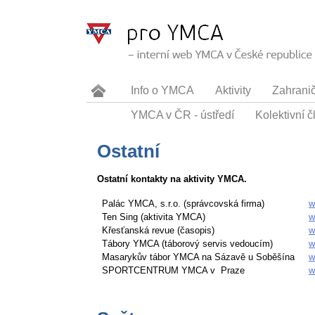
Info o YMCA
Aktivity
Zahrani
YMCA v ČR - ústředí
Kolektivní 
Ostatní
Ostatní kontakty na aktivity YMCA.
Palác YMCA, s.r.o. (správcovská firma)
w
Ten Sing (aktivita YMCA)
w
Křesťanská revue (časopis)
w
Tábory YMCA (táborový servis vedoucím)
w
Masarykův tábor YMCA na Sázavě u Soběšína
w
SPORTCENTRUM YMCA v Praze
w