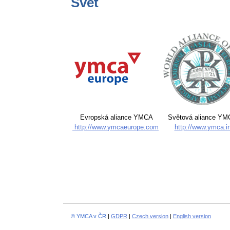
Svět
Evropská aliance YMCA
Světová aliance Y
http://www.ymcaeurope.com
http://www.ymca.in
© YMCA v ČR
|
GDPR
|
Czech version
|
English version