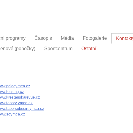
ční programy
Časopis
Média
Fotogalerie
Kontakt
členové (pobočky)
Sportcentrum
Ostatní
ww.palacymca.cz
ww.tensing.cz
ww.krestanskarevue.cz
ww.tabory.ymca.cz
ww.taborsobesin.ymca.cz
ww.scymca.cz