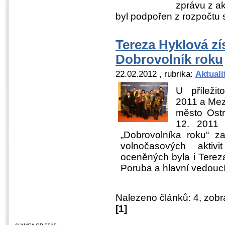
zprávu z ak
byl podpořen z rozpočtu 
Tereza Hyklová zí
Dobrovolník roku
22.02.2012
, rubrika:
Aktuali
U příležit
2011 a Mez
město Ostr
12. 2011 
„Dobrovolníka roku“ za
volnočasových akti
oceněných byla i Tere
Poruba a hlavní vedouc
Nalezeno článků: 4, zobr
[1]