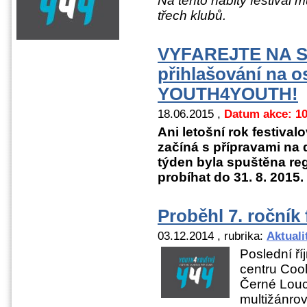
Na tento nabitý festival mů
třech klubů
.
VYFAREJTE NA SV
přihlašování na o
YOUTH4YOUTH!
18.06.2015
,
Datum akce: 10
Ani letošní rok festiv
začíná s přípravami na da
týden byla spuštěna reg
probíhat do 31. 8. 2015.
Proběhl 7. ročník
03.12.2014
, rubrika:
Aktuali
Poslední ř
centru Coo
Černé Louc
multižánro