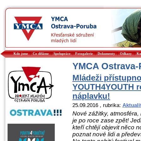
|
|
|
|
|
|
Kdo jsme
Co děláme
Spolupráce
Fotogalerie
Dokumenty
Odkazy
Ko
YMCA Ostrava-
Mládeži přístupno
YOUTH4YOUTH ro
náplavku!
25.09.2016
, rubrika:
Aktuali
Nov
é zážitky, atmosféra, 
je po roce zase zpět! Jed
kteří
chtějí objevit něco 
poznat nov
é
lidi a před