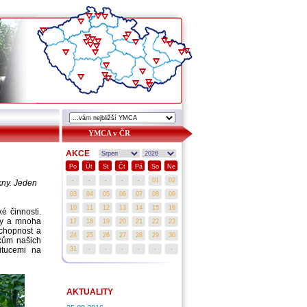
YMCA v ČR
AKCE
Po
Út
St
Čt
Pá
So
Ne
ákny. Jeden
é činnosti.
ry a mnoha
Schopnost a
kům našich
itucemi na
AKTUALITY