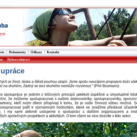
|
|
|
rie
Dokumenty
Odkazy
Kontakt
|
se
Dobrovolnictví
lupráce
ých je život, láska a štěstí pouhou utopií. Jsme spolu navzájem propojeni tisíci vl
visí na druhém, žádný se bez druhého nemůže rozvinout."
(Phil Bosmans)
e spolupráce je jedním z klíčových principů jakékoli úspěšné a smysluplné lidsk
čni, že můžeme spolupracovat s našimi dobrovolníky, spolupracovníky, sponzo
partnery, kteří svým dílem přispívají k tomu, že je naše činnost vůbec možná. 
polupracovat patří k významným hodnotám, které se snažíme předávat účastní
. I my sami aktivně usilujeme o spolupráci s dalšími organizacemi a inst
ších společných projektech a aktivitách. O tom všem se více dozvíte v této sekci.