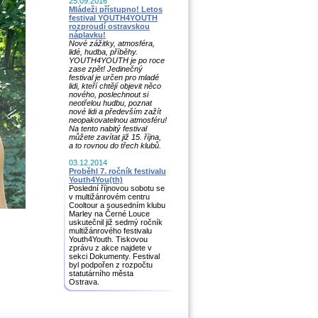
25.09.2016
Mládeži přístupno! Letos
festival YOUTH4YOUTH
rozproudí ostravskou
náplavku!
Nov
é zážitky, atmosféra,
lidé
, hudba, příběhy.
YOUTH4YOUTH je po roce
zase zpět! Jedinečný
festival je určen pro mlad
é
lidi, kteří
chtějí objevit něco
nového, poslechnout si
neotřelou hudbu, poznat
nov
é
lidi a především zažít
neopakovatelnou atmosfé
ru!
Na tento nabitý festival
můžete zavítat již 15. října,
a to rovnou do třech klubů
.
03.12.2014
Proběhl 7. ročník festivalu
Youth4You(th)
Poslední říjnovou sobotu se
v multižánrovém centru
Cooltour a sousedním klubu
Marley na Černé Louce
uskutečnil již sedmý ročník
multižánrového festivalu
Youth4Youth. Tiskovou
zprávu z akce najdete v
sekci Dokumenty. Festival
byl podpořen z rozpočtu
statutárního města
Ostrava.