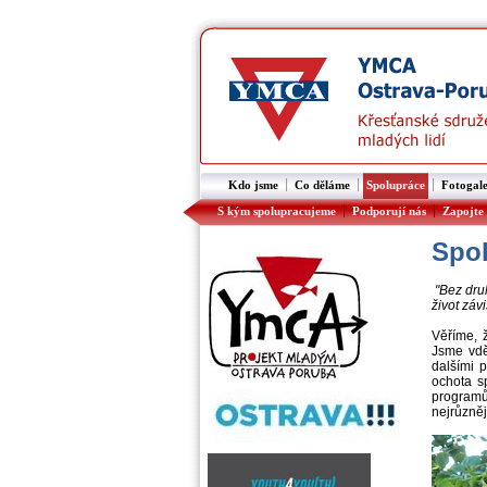
|
|
|
Kdo jsme
Co děláme
Spolupráce
Fotogale
|
|
S kým spolupracujeme
Podporují nás
Zapojte 
Spo
"Bez druh
život zá
Věříme, ž
Jsme vdě
dalšími 
ochota s
programů
nejrůzněj