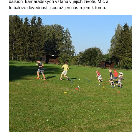
dalších
kamarádských vztahů v jejich životě. Míč a
fotbalové dovednosti jsou už
jen nástrojem k tomu.