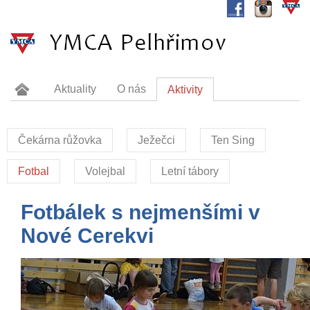
Aktuality
O nás
Aktivity
Tábořiště Valkounov
Dokumenty
Sponzoři
Kontakt
Čekárna růžovka
Ježečci
Ten Sing
Fotbal
Volejbal
Letní tábory
Fotbálek s nejmenšími v
Nové Cerekvi