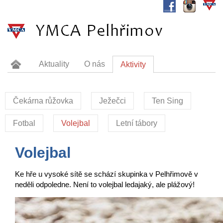
Aktuality
O nás
Aktivity
Tábořiště Valkounov
Dokumenty
Sponzoři
Kontakt
Čekárna růžovka
Ježečci
Ten Sing
Fotbal
Volejbal
Letní tábory
Volejbal
Ke hře u vysoké sítě se schází skupinka v Pelhřimově v
neděli odpoledne. Není to volejbal ledajaký, ale plážový!