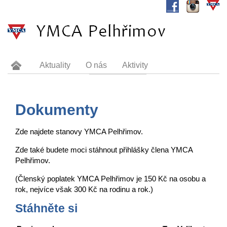
Aktuality
O nás
Aktivity
Tábořiště Valkounov
Sponzoři
Dokumenty
Kontakt
Dokumenty
Zde najdete stanovy YMCA Pelhřimov.
Zde také budete moci stáhnout přihlášky člena YMCA
Pelhřimov.
(Členský poplatek YMCA Pelhřimov je 150 Kč na osobu a
rok, nejvíce však 300 Kč na rodinu a rok.)
Stáhněte si