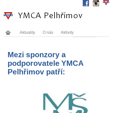
Aktuality
O nás
Aktivity
Tábořiště Valkounov
Dokumenty
Sponzoři
Kontakt
Mezi sponzory a
podporovatele YMCA
Pelhřimov patří: