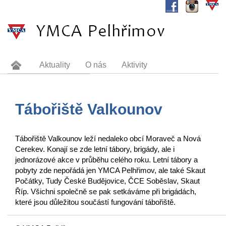
Aktuality
O nás
Aktivity
Dokumenty
Sponzoři
Tábořiště Valkounov
Kontakt
Tábořiště Valkounov
Tábořiště Valkounov leží nedaleko obcí Moraveč a Nová
Cerekev. Konají se zde letní tábory, brigády, ale i
jednorázové akce v průběhu celého roku. Letní tábory a
pobyty zde nepořádá jen YMCA Pelhřimov, ale také Skaut
Počátky, Tudy České Budějovice, ČCE Soběslav, Skaut
Říp. Všichni společně se pak setkáváme
při brigádách,
které jsou důležitou součástí fungování tábořiště.