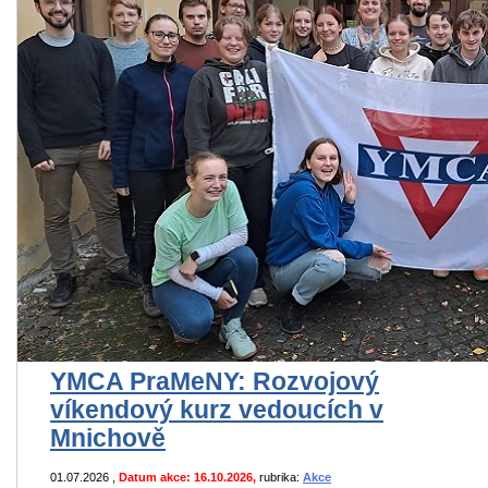
YMCA PraMeNY: Rozvojový
víkendový kurz vedoucích v
Mnichově
01.07.2026
,
Datum akce: 16.10.2026,
rubrika:
Akce