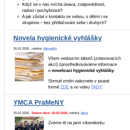
Když se v nás míchá únava, zodpovědnost,
radost i pochybnosti?
A jak zůstat v kontaktu se sebou, s dětmi i se
skupinou – bez přetlačování sebe i druhých?
Novela hygienické vyhlášky
26.01.2026
, rubrika:
Aktuality
Všem vedoucím táborů (zotavovacích
akcí) zprostředkováváme informace
o
novelizaci hygienické vyhlášky
.
Shrnutí změn naleznete v psané
formě
ZDE
a ve videu
TADY
.
YMCA PraMeNY
15.01.2026
,
Datum akce: 20.03.2026,
rubrika:
Akce
Zveme tě na jarní víkendovku