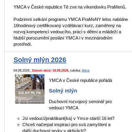
YMCA v České republice Tě zve na víkendovku PraMenů.
Podzimní setkání programu YMCA PraMeNY letos nabídne
16hodinový certifikovaný vzdělávací kurz, zaměřený na
rozvoj kompetencí vedoucího, práci s dětmi a mládeží a
hlubší porozumění poslání YMCA i v mezinárodním
prostředí.
Solný mlýn 2026
04.06.2026
,
Datum akce: 18.09.2026,
rubrika:
Akce
YMCA v České republice pořádá
Solný mlýn
Duchovní rozvojový seminář pro
vedoucí YMCA
Jsi vedoucí/praktikant(ka) v Ymce starší 16 let?
Chceš načerpat inspiraci pro svá zamyšlení a
další duchovní prvky v aktivách?