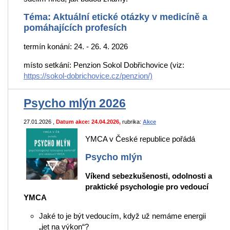
Téma: Aktuální etické otázky v medicíně a
pomáhajících profesích
termín konání: 24. - 26. 4. 2026
místo setkání: Penzion Sokol Dobřichovice (viz:
https://sokol-dobrichovice.cz/penzion/)
Psycho mlýn 2026
27.01.2026
,
Datum akce: 24.04.2026,
rubrika:
Akce
YMCA v České republice pořádá
Psycho mlýn
Víkend sebezkušenosti, odolnosti a
praktické psychologie pro vedoucí
YMCA
Jaké to je být vedoucím, když už nemáme energii
„jet na výkon“?