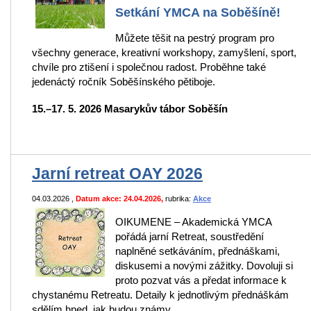
Setkání YMCA
na Soběšíně!
Můžete těšit na pestrý program pro
všechny generace, kreativní workshopy, zamyšlení, sport,
chvíle pro ztišení i společnou radost. Proběhne také
jedenáctý ročník Soběšínského pětiboje.
15.–17. 5. 2026 Masarykův tábor Soběšín
Jarní retreat OAY 2026
04.03.2026
,
Datum akce: 24.04.2026,
rubrika:
Akce
OIKUMENE – Akademická YMCA
pořádá jarní Retreat, soustředění
naplněné setkáváním, přednáškami,
diskusemi a novými zážitky. Dovoluji si
proto pozvat vás a předat informace k
chystanému Retreatu. Detaily k jednotlivým přednáškám
sdělím hned, jak budou známy.