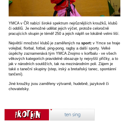
YMCA v ČR nabízí široké spektrum nejrůznějších kroužků, klubů
či oddílů. Je nemožné udělat jejich výčet, protože celoročně
pracujících skupin je téměř 250 a jejich náplň se lokálně velmi liší.
Největší množství klubů je zaměřených na
sport:
v Ymce se hraje
volejbal, florbal, fotbal, ping-pong, ragby a další sporty. Velké
úspěchy zaznamenává tým YMCA Znojmo v korfbalu - ve všech
věkových kategoriích pravidelně obsazuje ty nejvyšší příčky, a to
jak v národních soutěžích, tak na
mezinárodním poli. Zájem je
také o taneční skupiny (step, irský a bretaňský tanec, spontánní
tančení).
Jiné kroužky jsou zaměřeny výtvarně, hudebně, jazykově či
chovatelsky.