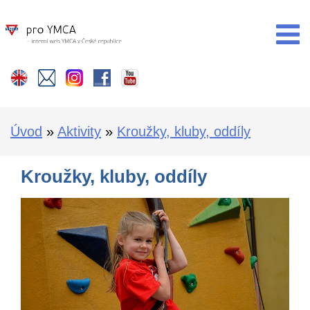

Úvod
»
Aktivity
»
Kroužky, kluby, oddíly
Kroužky, kluby, oddíly